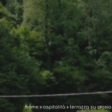
home
»
ospitalità
»
terrazza su crosio