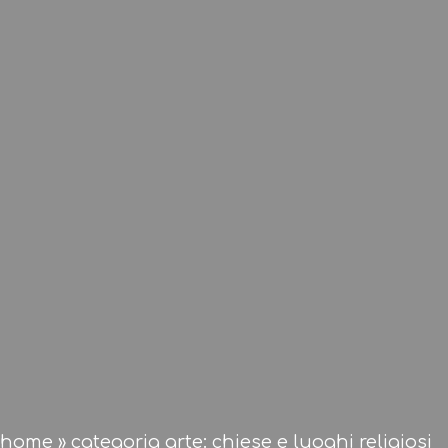
home
»
categoria arte: chiese e luoghi religiosi