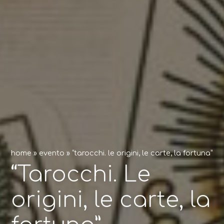
home
»
evento
»
“tarocchi. le origini, le carte, la fortuna”
“Tarocchi. Le
origini, le carte, la