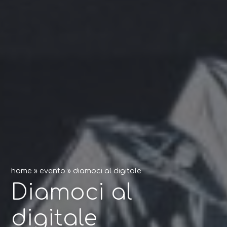
home
»
evento
»
diamoci al digitale
Diamoci al
digitale