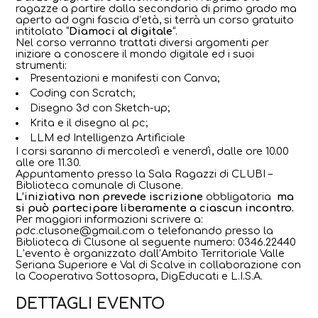
ragazze a partire dalla secondaria di primo grado ma
aperto ad ogni fascia d’età, si terrà un corso gratuito
intitolato “
Diamoci al digitale
“.
Nel corso verranno trattati diversi argomenti per
iniziare a conoscere il mondo digitale ed i suoi
strumenti:
Presentazioni e manifesti con Canva;
Coding con Scratch;
Disegno 3d con Sketch-up;
Krita e il disegno al pc;
LLM ed Intelligenza Artificiale
I corsi saranno di mercoledì e venerdì, dalle ore 10.00
alle ore 11.30.
Appuntamento presso la Sala Ragazzi di CLUBI –
Biblioteca comunale di Clusone.
L’iniziativa non prevede iscrizione
obbligatoria
ma
si può partecipare liberamente a ciascun incontro.
Per maggiori informazioni scrivere a:
pdc.clusone@gmail.com o telefonando presso la
Biblioteca di Clusone al seguente numero: 0346.22440
L’evento è organizzato dall’Ambito Territoriale Valle
Seriana Superiore e Val di Scalve in collaborazione con
la Cooperativa Sottosopra, DigEducati e L.I.S.A.
DETTAGLI EVENTO