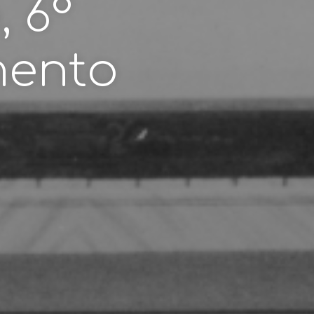
 6°
ento