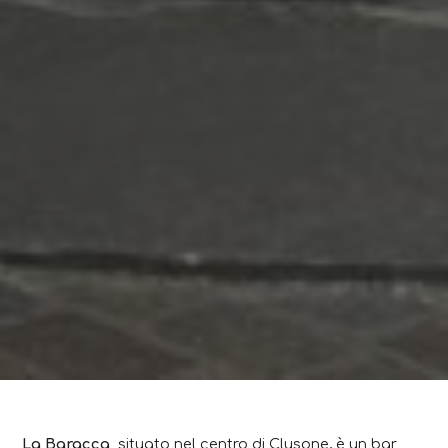
La Baracca,
situato nel centro di Clusone, è un bar