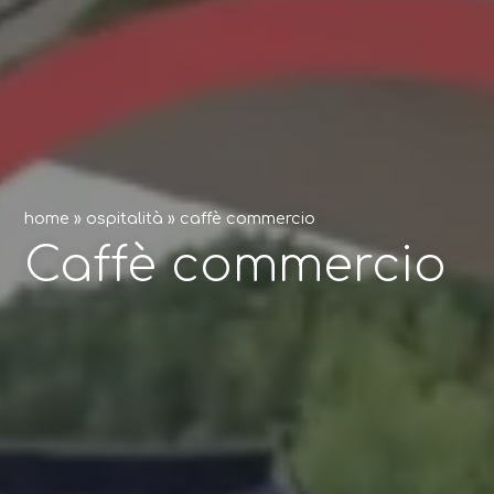
home
»
ospitalità
»
caffè commercio
Caffè commercio