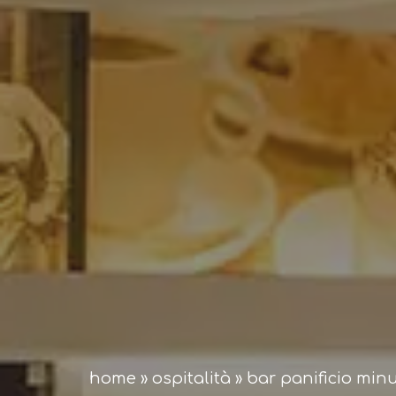
home
»
ospitalità
»
bar panificio minu