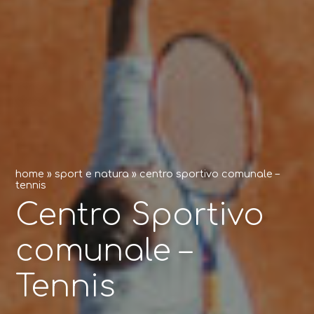
home
»
sport e natura
»
centro sportivo comunale –
tennis
Centro Sportivo
comunale –
Tennis