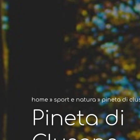
home
»
sport e natura
»
pineta di cl
Pineta di