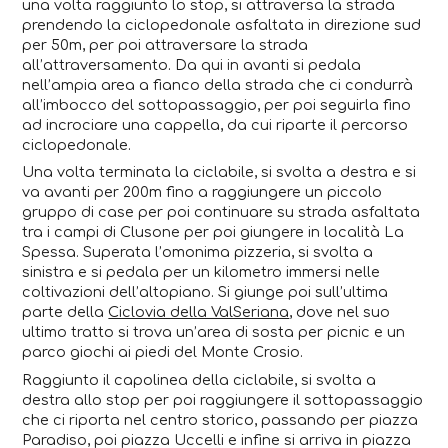
una volta raggiunto lo stop, si attraversa la strada
prendendo la ciclopedonale asfaltata in direzione sud
per 50m, per poi attraversare la strada
all’attraversamento. Da qui in avanti si pedala
nell’ampia area a fianco della strada che ci condurrà
all’imbocco del sottopassaggio, per poi seguirla fino
ad incrociare una cappella, da cui riparte il percorso
ciclopedonale.
Una volta terminata la ciclabile, si svolta a destra e si
va avanti per 200m fino a raggiungere un piccolo
gruppo di case per poi continuare su strada asfaltata
tra i campi di Clusone per poi giungere in località La
Spessa. Superata l’omonima pizzeria, si svolta a
sinistra e si pedala per un kilometro immersi nelle
coltivazioni dell’altopiano. Si giunge poi sull’ultima
parte della
Ciclovia della ValSeriana
, dove nel suo
ultimo tratto si trova un’area di sosta per picnic e un
parco giochi ai piedi del Monte Crosio.
Raggiunto il capolinea della ciclabile, si svolta a
destra allo stop per poi raggiungere il sottopassaggio
che ci riporta nel centro storico, passando per piazza
Paradiso, poi piazza Uccelli e infine si arriva in piazza