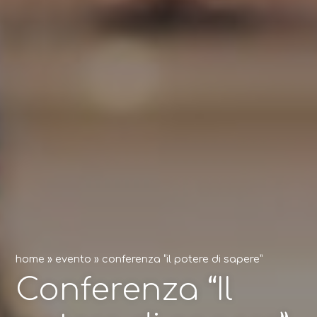
home
»
evento
»
conferenza “il potere di sapere”
Conferenza “Il