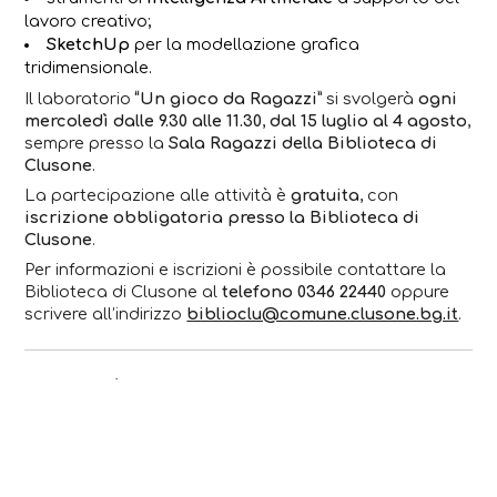
lavoro creativo;
SketchUp
per la modellazione grafica
tridimensionale.
Il laboratorio
“Un gioco da Ragazzi”
si svolgerà
ogni
mercoledì dalle 9.30 alle 11.30
,
dal 15 luglio al 4 agosto
,
sempre presso la
Sala Ragazzi della Biblioteca di
Clusone
.
La partecipazione alle attività è
gratuita
, con
iscrizione obbligatoria presso la Biblioteca di
Clusone
.
Per informazioni e iscrizioni è possibile contattare la
Biblioteca di Clusone al
telefono 0346 22440
oppure
scrivere all’indirizzo
biblioclu@comune.clusone.bg.it
.
L’iniziativa è promossa nell’ambito del progetto
“S.PRI.NT – Servizi di Partecipazione, Ricreazione e
Inclusione per Nuove Traiettorie educative per
minori e famiglie”
, realizzato attraverso le iniziative
della
Politica di Coesione 2021-2027
e del
Programma
Regionale cofinanziato dal Fondo Sociale Europeo