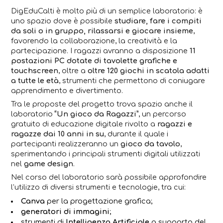
DigEduCalti è molto più di un semplice laboratorio: è
uno spazio dove è possibile
studiare, fare i compiti
da soli o in gruppo, rilassarsi e giocare insieme
,
favorendo la collaborazione, la creatività e la
partecipazione. I ragazzi avranno a disposizione
11
postazioni PC dotate di tavolette grafiche e
touchscreen
, oltre a
oltre 120 giochi in scatola adatti
a tutte le età
, strumenti che permettono di coniugare
apprendimento e divertimento.
Tra le proposte del progetto trova spazio anche il
laboratorio
“Un gioco da Ragazzi”
, un percorso
gratuito di educazione digitale rivolto a
ragazzi e
ragazze dai 10 anni in su
, durante il quale i
partecipanti realizzeranno un
gioco da tavolo
,
sperimentando i principali strumenti digitali utilizzati
nel
game design
.
Nel corso del laboratorio sarà possibile approfondire
l’utilizzo di diversi strumenti e tecnologie, tra cui:
Canva
per la progettazione grafica;
generatori di immagini
;
strumenti di
Intelligenza Artificiale
a supporto del