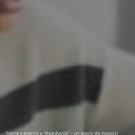
home
»
evento
»
“digeducati” – un gioco da ragazzi