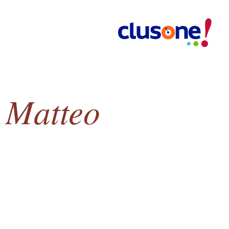
n Matteo
o