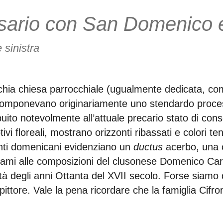
ario con San Domenico e
e sinistra
cchia chiesa parrocchiale (ugualmente dedicata, co
, componevano originariamente uno stendardo proc
buito notevolmente all’attuale precario stato di cons
tivi floreali, mostrano orizzonti ribassati e colori t
santi domenicani evidenziano un
ductus
acerbo, una c
hiami alle composizioni del clusonese Domenico Carp
tà degli anni Ottanta del XVII secolo. Forse siamo 
 pittore. Vale la pena ricordare che la famiglia Cifron